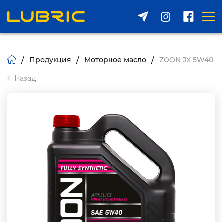
/
/
/
Продукция
Моторное масло
ZOON JX 5W40
Назад