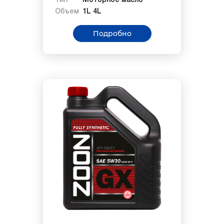
Тип
Моторное масло
Объем
1L 4L
Подробно